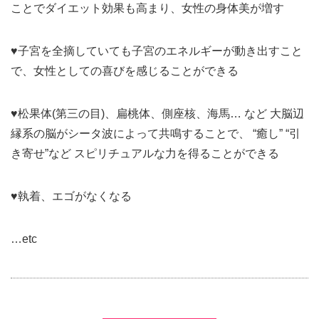
ことでダイエット効果も高まり、女性の身体美が増す
♥子宮を全摘していても子宮のエネルギーが動き出すこと
で、女性としての喜びを感じることができる
♥松果体(第三の目)、扁桃体、側座核、海馬… など 大脳辺
縁系の脳がシータ波によって共鳴することで、 “癒し” “引
き寄せ”など スピリチュアルな力を得ることができる
♥執着、エゴがなくなる
…etc