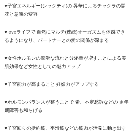
♥子宮エネルギー(シャクティ)の 昇華によるチャクラの開
花と意識の変容
♥loveライフで 自然にマルチ(連続)オーガズムを体感でき
るようになり、パートナーとの愛の関係が深まる
♥女性ホルモンの潤滑な流れと分泌量が増すことによる美
肌効果など女性としての魅力アップ
♥子宮能力が高まること 妊娠力がアップする
♥ホルモンバランスが整うことで 鬱、不定愁訴などの 更年
期障害も和らげる
♥子宮回りの括約筋、平滑筋などの筋肉が活発に動き出す