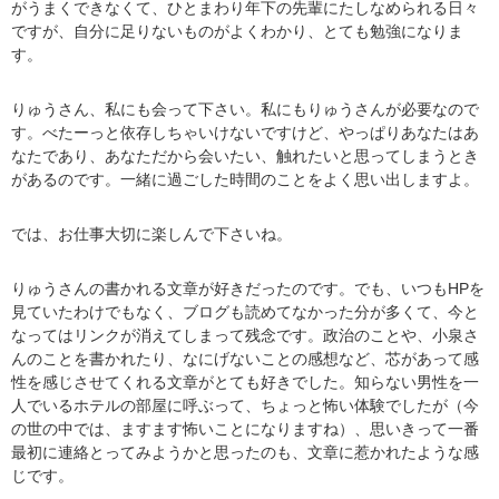
がうまくできなくて、ひとまわり年下の先輩にたしなめられる日々
ですが、自分に足りないものがよくわかり、とても勉強になりま
す。
りゅうさん、私にも会って下さい。私にもりゅうさんが必要なので
す。べたーっと依存しちゃいけないですけど、やっぱりあなたはあ
なたであり、あなただから会いたい、触れたいと思ってしまうとき
があるのです。一緒に過ごした時間のことをよく思い出しますよ。
では、お仕事大切に楽しんで下さいね。
りゅうさんの書かれる文章が好きだったのです。でも、いつもHPを
見ていたわけでもなく、ブログも読めてなかった分が多くて、今と
なってはリンクが消えてしまって残念です。政治のことや、小泉さ
んのことを書かれたり、なにげないことの感想など、芯があって感
性を感じさせてくれる文章がとても好きでした。知らない男性を一
人でいるホテルの部屋に呼ぶって、ちょっと怖い体験でしたが（今
の世の中では、ますます怖いことになりますね）、思いきって一番
最初に連絡とってみようかと思ったのも、文章に惹かれたような感
じです。