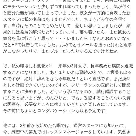
のモチベーションと少しずつすれ違ってしまったらしく、気が付く
と随分距離が開いてしまっていました。彼女が一方的に発表した新
スタッフに私の名前はありませんでした。ちょうど去年の今頃で
す。当時はそのことでもめたりして、悲しい思いもしましたが、結
果的には発展的解消だと思っています。落ち着いたら、また彼女の
舞台を見に行こうと思って・・・いましたら！なんとおめでたなん
だとHPで報告していました。おめでとうメールを送ったけれど返事
がこなかったりで、またブルーだったりするんですけどねw。
で、私の職場にも変化が！ 来年の3月末で、長年務めた病院を退職
することになりました。あと１年いれば勤続XX年で、ご褒美も出る
のですが、絶対！辞めるなら今年度だ！という直感です。まだ漠然
としか計画できていないのですが、フリーランスの医師として開業
することに決めました。どういう形になるのか、試行錯誤すること
になると思いますが、のんびりと、でも、妥協することのない良質
の医療を、必要なところに携えていきたいと楽しみにしています。
その前にちょいとロングバケーションも取る予定です。
他には、2年前から始めた合唱では、運営スタッフにも加わって、
今、練習中の第九ではレッスンマネージャーをしています。気働き