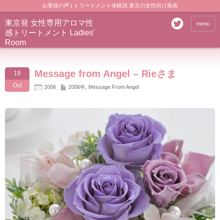
お客様の声 | トリートメント体験談 東京の女性向け風俗
東京発 女性専用アロマ性
menu
感トリートメント Ladies'
Room
Message from Angel – Rieさま
19
Oct
2006
2006年
,
Message From Angel