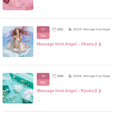
…
13
2021
2021年
,
Message From Angel
Feb
Message from Angel – Ohanaさま
…
18
2020
2020年
,
Message From Angel
Mar
Message from Angel – Ryokoさま
…