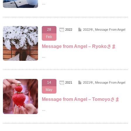
…
28
2022
2022年
,
Message From Angel
Feb
Message from Angel – Ryokoさま
…
14
2021
2021年
,
Message From Angel
May
Message from Angel – Tomoyoさま
…