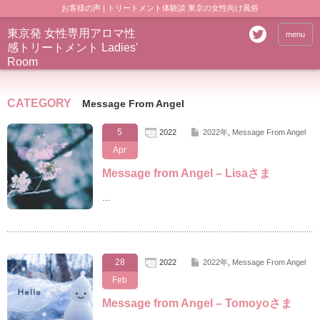
お客様の声 | トリートメント体験談 東京の女性向け風俗
東京発 女性専用アロマ性
menu
感トリートメント Ladies'
Room
CATEGORY
Message From Angel
5
2022
2022年
,
Message From Angel
Apr
Message from Angel – Lisaさま
…
28
2022
2022年
,
Message From Angel
Feb
Message from Angel – Tomoyoさま