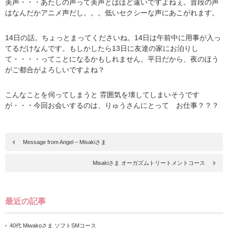
美声・・・あたしの声って美声とはほど遠いですよねぇ。普段の声
はなんだかアニメ声だし。。。低いセクシーな声にあこがれます。
14日の話。ちょっとまってくださいね。14日は午前中に用事が入っ
てるだけなんです。もしかしたら13日に友達の家にお泊りし
て・・・・ってことになるかもしれません。平日だから、夜のほう
がご都合がよろしいですよね？
こんなことを伺ってしまうと 雰囲気を壊してしまいそうです
が・・・今回お会いするのは、りゅうさんにとって お仕事？？？
Message from Angel – Misakiさま
Misakiさま オーガズムトリートメントコース
最近の記事
40代 Miwakoさま ソフトSMコース