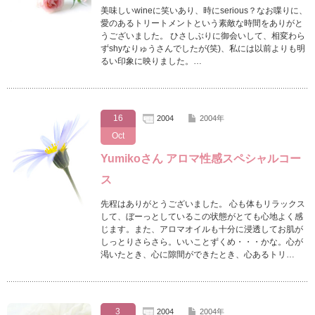
美味しいwineに笑いあり、時にserious？なお喋りに、
愛のあるトリートメントという素敵な時間をありがと
うございました。 ひさしぶりに御会いして、相変わら
ずshyなりゅうさんでしたが(笑)、私には以前よりも明
るい印象に映りました。…
16
2004
2004年
Oct
Yumikoさん アロマ性感スペシャルコー
ス
先程はありがとうございました。 心も体もリラックス
して、ぼーっとしているこの状態がとても心地よく感
じます。また、アロマオイルも十分に浸透してお肌が
しっとりさらさら。いいことずくめ・・・かな。心が
渇いたとき、心に隙間ができたとき、心あるトリ…
3
2004
2004年