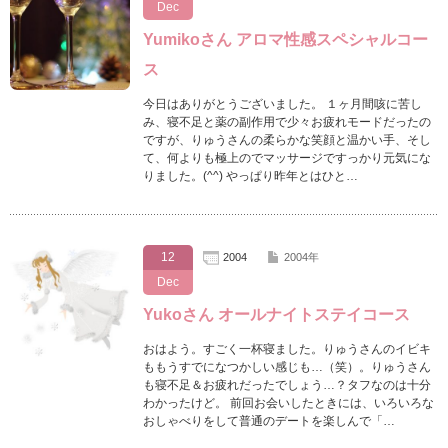
Dec
Yumikoさん アロマ性感スペシャルコー
ス
今日はありがとうございました。 １ヶ月間咳に苦し
み、寝不足と薬の副作用で少々お疲れモードだったの
ですが、りゅうさんの柔らかな笑顔と温かい手、そし
て、何よりも極上のでマッサージですっかり元気にな
りました。(^^) やっぱり昨年とはひと…
12
2004
2004年
Dec
Yukoさん オールナイトステイコース
おはよう。すごく一杯寝ました。りゅうさんのイビキ
ももうすでになつかしい感じも…（笑）。りゅうさん
も寝不足＆お疲れだったでしょう…？タフなのは十分
わかったけど。 前回お会いしたときには、いろいろな
おしゃべりをして普通のデートを楽しんで「…