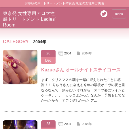
お客様の声 | トリートメント体験談 東京の女性向け風俗
東京発 女性専用アロマ性
menu
感トリートメント Ladies'
Room
CATEGORY
2004年
26
2004
2004年
Dec
Kazueさん オールナイトステイコース
まず クリスマスの朝を一緒に迎えられたことに感
謝！！ りゅうさんに会える今年の最後がイヴの夜と重
なるなんて 夢みたい それから スーツ姿にワインと
ケーキ。。。 カッコよかった なんか 予想もしてな
かったから すごく嬉しかった ア…
25
2004
2004年