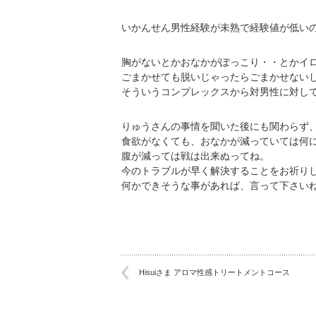
いかんせん男性経験が未熟で経験値が低い
胸がないとかおなかがぽっこり・・とかイ
ごまかせても脱いじゃったらごまかせない
そういうコンプレックスから対男性に対し
りゅうさんの事情を聞いた後にも関わらず
食欲がなくても、おなかが減っていては何
腹が減っては戦は出来ぬってね。
今のトラブルが早く解決することをお祈り
何かできそうな事があれば、言って下さい
Hisuiさま アロマ性感トリートメントコース