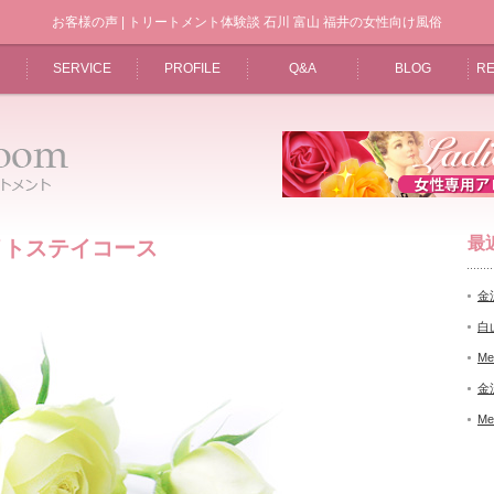
お客様の声 | トリートメント体験談 石川 富山 福井の女性向け風俗
SERVICE
PROFILE
Q&A
BLOG
RE
最
ナイトステイコース
金
白
Me
金
Me