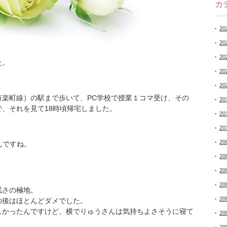
カ
20
20
20
た。
20
20
有楽町線）の駅まで歩いて、PC学校で授業１コマ受け、その
20
、それを見て18時頃帰宅しました。
20
20
20
んですね。
。
20
20
20
眠さの極地。
20
の後はほとんどダメでした。
しかったんですけど、横でりゅうさんは気持ちよさそうに寝て
20