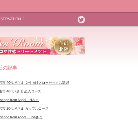
SERVATION
近の記事
沢市 40代 Mさま 女性向けスローセックス講習
山市 40代 Kさま 恋人コース
ssage from Angel – Nさま
沢市 20代 Mさま カップルコース
ssage from Angel – Lisaさま