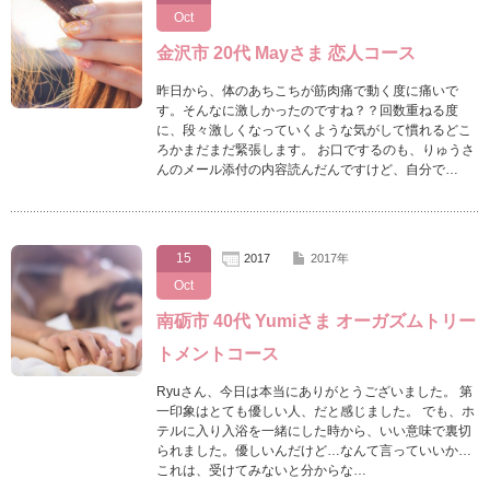
Oct
金沢市 20代 Mayさま 恋人コース
昨日から、体のあちこちが筋肉痛で動く度に痛いで
す。そんなに激しかったのですね？？回数重ねる度
に、段々激しくなっていくような気がして慣れるどこ
ろかまだまだ緊張します。 お口でするのも、りゅうさ
んのメール添付の内容読んだんですけど、自分で…
15
2017
2017年
Oct
南砺市 40代 Yumiさま オーガズムトリー
トメントコース
Ryuさん、今日は本当にありがとうございました。 第
一印象はとても優しい人、だと感じました。 でも、ホ
テルに入り入浴を一緒にした時から、いい意味で裏切
られました。優しいんだけど…なんて言っていいか…
これは、受けてみないと分からな…