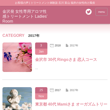
お客様の声 | トリートメント体験談 石川 富山 福井の女性向け風俗
金沢発 女性専用アロマ性
menu
感トリートメント Ladies'
Room
CATEGORY
2017年
3
2018
2017年
Jan
金沢市 30代 Ringoさま 恋人コース
…
25
2017
2017年
Nov
東京都 40代 Mamiさま オーガズムトリー