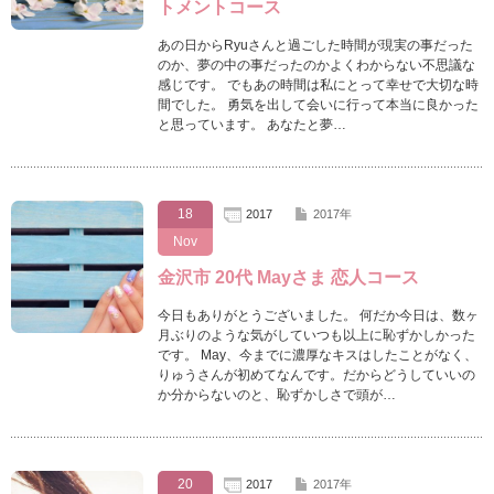
トメントコース
あの日からRyuさんと過ごした時間が現実の事だった
のか、夢の中の事だったのかよくわからない不思議な
感じです。 でもあの時間は私にとって幸せで大切な時
間でした。 勇気を出して会いに行って本当に良かった
と思っています。 あなたと夢…
18
2017
2017年
Nov
金沢市 20代 Mayさま 恋人コース
今日もありがとうございました。 何だか今日は、数ヶ
月ぶりのような気がしていつも以上に恥ずかしかった
です。 May、今までに濃厚なキスはしたことがなく、
りゅうさんが初めてなんです。だからどうしていいの
か分からないのと、恥ずかしさで頭が…
20
2017
2017年