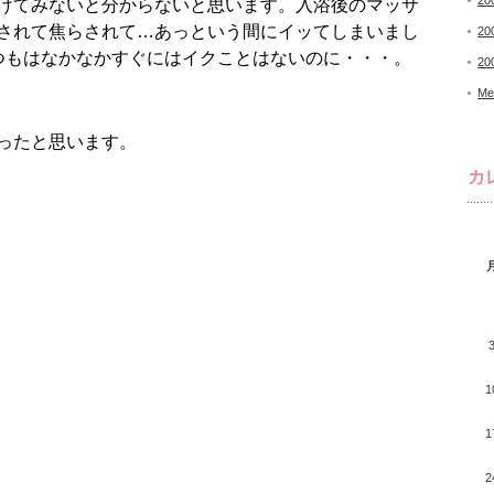
20
けてみないと分からないと思います。入浴後のマッサ
されて焦らされて…あっという間にイッてしまいまし
20
つもはなかなかすぐにはイクことはないのに・・・。
20
Me
ったと思います。
カ
？
1
1
2