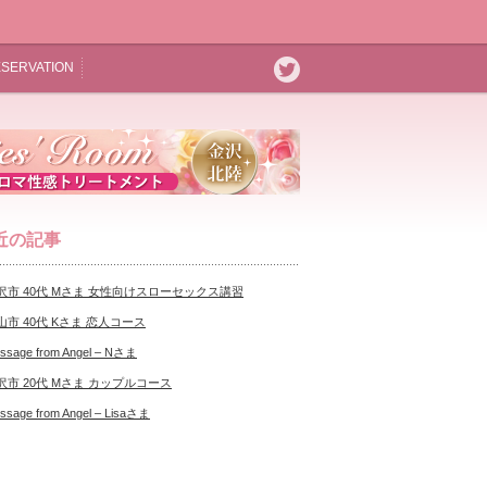
SERVATION
近の記事
沢市 40代 Mさま 女性向けスローセックス講習
山市 40代 Kさま 恋人コース
ssage from Angel – Nさま
沢市 20代 Mさま カップルコース
ssage from Angel – Lisaさま