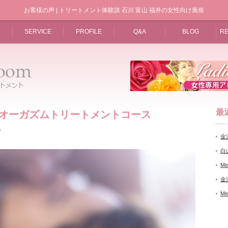
お客様の声 | トリートメント体験談 石川 富山 福井の女性向け風俗
SERVICE
PROFILE
Q&A
BLOG
RE
最
さま オーガズムトリートメントコース
県
金
白
Me
金
Me