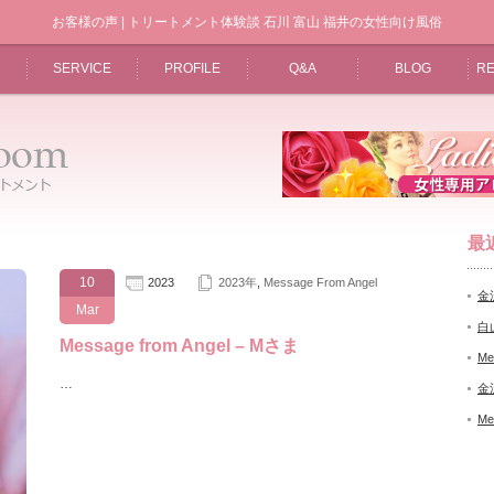
お客様の声 | トリートメント体験談 石川 富山 福井の女性向け風俗
SERVICE
PROFILE
Q&A
BLOG
RE
最
10
2023
2023年
,
Message From Angel
金
Mar
白
Message from Angel – Mさま
Me
…
金
Me