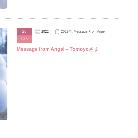
28
2022
2022年
,
Message From Angel
Feb
Message from Angel – Tomoyoさま
…