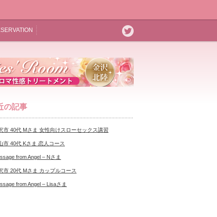
SERVATION
近の記事
沢市 40代 Mさま 女性向けスローセックス講習
山市 40代 Kさま 恋人コース
ssage from Angel – Nさま
沢市 20代 Mさま カップルコース
ssage from Angel – Lisaさま