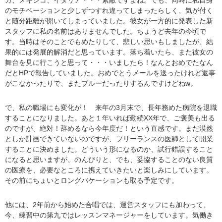
のモチベーションと少しずつすれ違ってしまったらしく、気が付く
と随分距離が開いてしまっていました。彼女が一方的に発表した新
スタッフに私の名前はありませんでした。ちょうど去年の今頃で
す。当時はそのことでもめたりして、悲しい思いもしましたが、結
果的には発展的解消だと思っています。落ち着いたら、また彼女の
舞台を見に行こうと思って・・・いましたら！なんとおめでたなん
だとHPで報告していました。おめでとうメールを送ったけれど返事
がこなかったりで、またブルーだったりするんですけどねw。
で、私の職場にも変化が！ 来年の3月末で、長年務めた病院を退職
することになりました。あと１年いれば勤続XX年で、ご褒美も出る
のですが、絶対！辞めるなら今年度だ！という直感です。まだ漠然
としか計画できていないのですが、フリーランスの医師として開業
することに決めました。どういう形になるのか、試行錯誤すること
になると思いますが、のんびりと、でも、妥協することのない良質
の医療を、必要なところに携えていきたいと楽しみにしています。
その前にちょいとロングバケーションも取る予定です。
他には、2年前から始めた合唱では、運営スタッフにも加わって、
今、練習中の第九ではレッスンマネージャーをしています。気働き