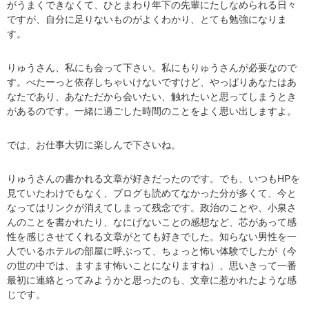
がうまくできなくて、ひとまわり年下の先輩にたしなめられる日々
ですが、自分に足りないものがよくわかり、とても勉強になりま
す。
りゅうさん、私にも会って下さい。私にもりゅうさんが必要なので
す。べたーっと依存しちゃいけないですけど、やっぱりあなたはあ
なたであり、あなただから会いたい、触れたいと思ってしまうとき
があるのです。一緒に過ごした時間のことをよく思い出しますよ。
では、お仕事大切に楽しんで下さいね。
りゅうさんの書かれる文章が好きだったのです。でも、いつもHPを
見ていたわけでもなく、ブログも読めてなかった分が多くて、今と
なってはリンクが消えてしまって残念です。政治のことや、小泉さ
んのことを書かれたり、なにげないことの感想など、芯があって感
性を感じさせてくれる文章がとても好きでした。知らない男性を一
人でいるホテルの部屋に呼ぶって、ちょっと怖い体験でしたが（今
の世の中では、ますます怖いことになりますね）、思いきって一番
最初に連絡とってみようかと思ったのも、文章に惹かれたような感
じです。