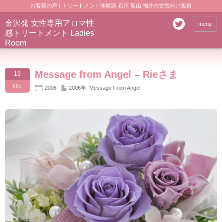
お客様の声 | トリートメント体験談 石川 富山 福井の女性向け風俗
金沢発 女性専用アロマ性
menu
感トリートメント Ladies'
Room
Message from Angel – Rieさま
19
Oct
2006
2006年
,
Message From Angel