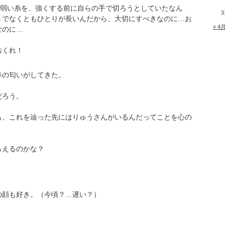
て弱い糸を、強くする前に自らの手で切ろうとしていたなん
3
うでなくともひとりが長いんだから、大切にすべきなのに…お
« 4
なのに…
おくれ！
春の匂いがしてきた。
だろう。
も、これを辿った先にはりゅうさんがいるんだってことを心の
らえるのかな？
の顔も好き。（今頃？…遅い？）