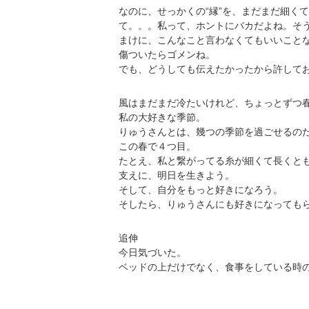
なのに、せっかくの“縁”を、まだまだ細く
て。。。私って、ホントにバカだよね。そ
まけに、こんなこと言わなくてもいいこと
傷ついたらゴメンね。
でも、どうしても伝えたかったから許して
風はまだまだ冷たいけれど、ちょっとずつ
私の大好きな季節。
りゅうさんとは、幾つの季節を過ごせるの
この春で４つ目。
たとえ、私と繋がってる糸が細くて長くと
支えに、明日を生きよう。
そして、自分をもっと好きになろう。
そしたら、りゅうさんにも好きになっても
追伸
今日気づいた。
ベッドの上だけでなく、食事をしている時