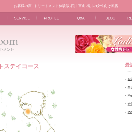
お客様の声 | トリートメント体験談 石川 富山 福井の女性向け風俗
SERVICE
PROFILE
Q&A
BLOG
RE
最
イトステイコース
金
白
Me
金
Me