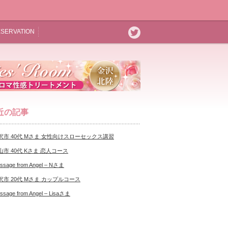
SERVATION
近の記事
沢市 40代 Mさま 女性向けスローセックス講習
山市 40代 Kさま 恋人コース
ssage from Angel – Nさま
沢市 20代 Mさま カップルコース
ssage from Angel – Lisaさま