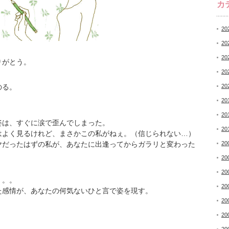
カ
20
20
20
りがとう。
20
のる。
20
20
20
姿は、すぐに涙で歪んでしまった。
20
はよく見るけれど、まさかこの私がねぇ。（信じられない…）
ヤだったはずの私が、あなたに出逢ってからガラリと変わった
20
20
20
。。。
20
た感情が、あなたの何気ないひと言で姿を現す。
20
20