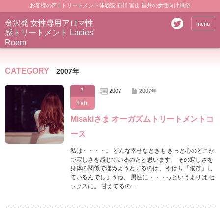
お客様の声 | トリートメント体験談 石川 富山 福井の女性向け風俗
金沢発 女性専用アロマ性
menu
感トリートメント Ladies'
Room
CATEGORY
2007年
7
2007
2007年
Feb
Misakiさま オーガズムトリートメントコ
ース
私は・・・・。 どんな幸せなときも きっと心のどこか
で寂しさを感じているのだと思います。 その寂しさを
身体の関係で埋めようとするのは、 やはり「依存」し
ているんでしょうね、 男性に・・・っというよりは セ
ックスに。 甘えてるの…